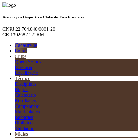
Associação Desportiva Clube de Tiro Fronteira
CNPJ 22.764.848/0001-20
CR 139268 / 12ª RM
Cadastre-se
Entrar
Clube
Quem Somos
Diretoria
Localização
Técnico
Disciplinas
Regras
Calendário
Resultados
Campeonato
Matriculados
Recordes
Biblioteca
Validador
Mídias