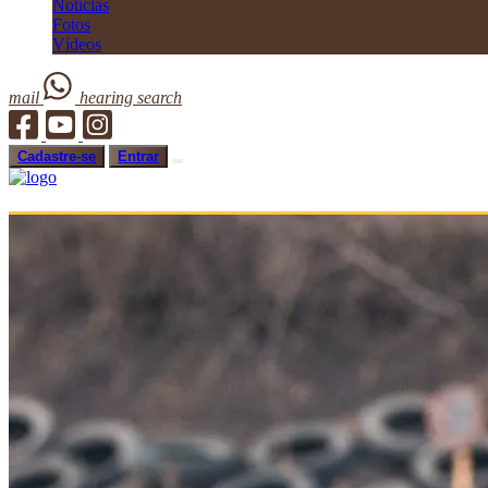
Notícias
Fotos
Vídeos
mail
hearing
search
Cadastre-se
Entrar