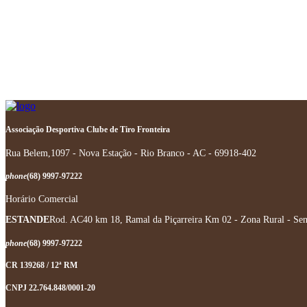
Associação Desportiva Clube de Tiro Fronteira
Rua Belem,1097 - Nova Estação - Rio Branco - AC - 69918-402
phone
(68) 9997-97222
Horário Comercial
ESTANDE
Rod. AC40 km 18, Ramal da Piçarreira Km 02 - Zona Rural - Se
phone
(68) 9997-97222
CR 139268 / 12ª RM
CNPJ 22.764.848/0001-20