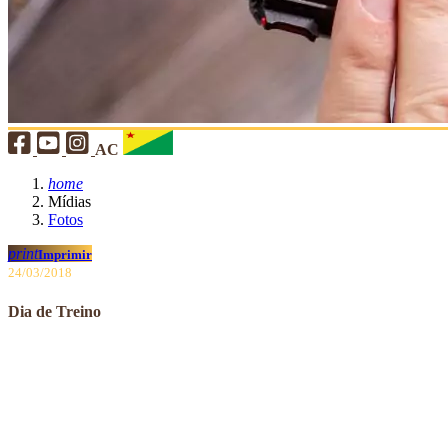
AC
home
Mídias
Fotos
print
Imprimir
24/03/2018
Dia de Treino