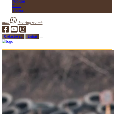
Notícias
Fotos
Vídeos
mail
hearing
search
Cadastre-se
Entrar