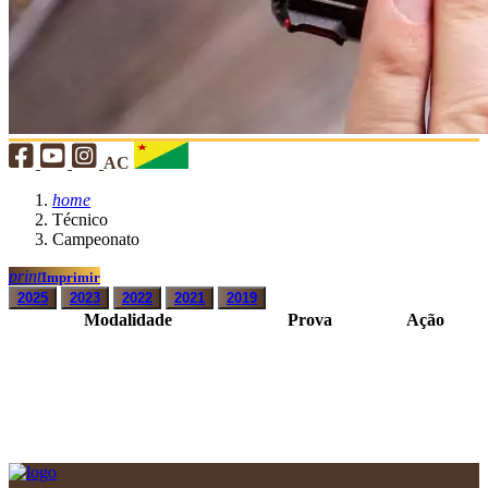
AC
home
Técnico
Campeonato
print
Imprimir
2025
2023
2022
2021
2019
Modalidade
Prova
Ação