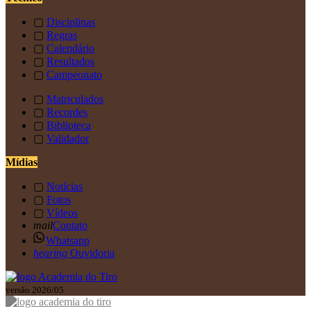
▢
Disciplinas
▢
Regras
▢
Calendário
▢
Resultados
▢
Campeonato
▢
Matriculados
▢
Recordes
▢
Biblioteca
▢
Validador
Mídias
▢
Notícias
▢
Fotos
▢
Vídeos
mail
Contato
Whatsapp
hearing
Ouvidoria
versão 2026/05