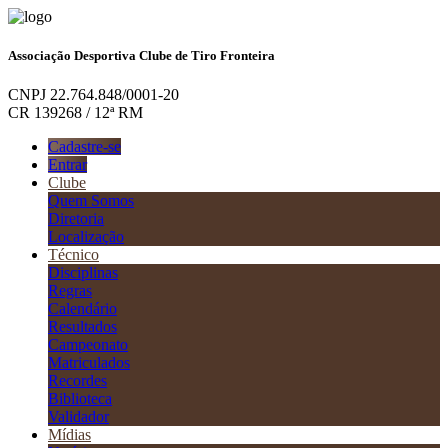
Associação Desportiva Clube de Tiro Fronteira
CNPJ 22.764.848/0001-20
CR 139268 / 12ª RM
Cadastre-se
Entrar
Clube
Quem Somos
Diretoria
Localização
Técnico
Disciplinas
Regras
Calendário
Resultados
Campeonato
Matriculados
Recordes
Biblioteca
Validador
Mídias