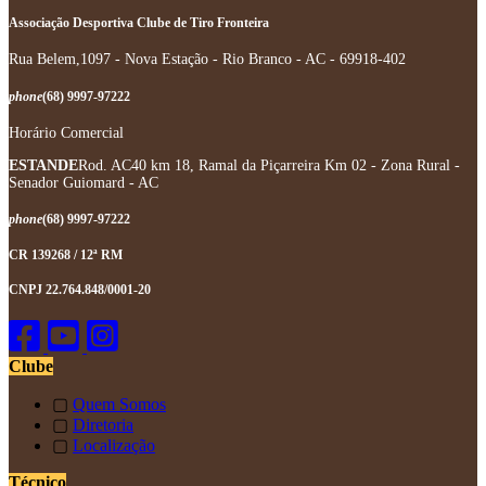
Associação Desportiva Clube de Tiro Fronteira
Rua Belem,1097 - Nova Estação - Rio Branco - AC - 69918-402
phone
(68) 9997-97222
Horário Comercial
ESTANDE
Rod. AC40 km 18, Ramal da Piçarreira Km 02 - Zona Rural -
Senador Guiomard - AC
phone
(68) 9997-97222
CR 139268 / 12ª RM
CNPJ 22.764.848/0001-20
Clube
▢
Quem Somos
▢
Diretoria
▢
Localização
Técnico