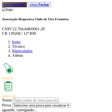
print
Imprimir
close
Fechar
Associação Desportiva Clube de Tiro Fronteira
CNPJ 22.764.848/0001-20
CR 139268 / 12ª RM
home
Técnico
Matriculados
Atletas
Árbitros
Instrutores
Nome
Prova
aguarde, carregando...