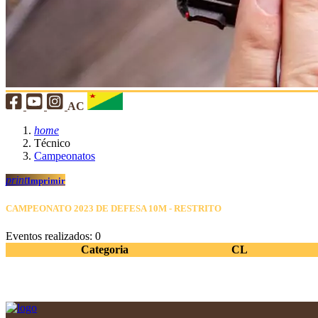
AC
home
Técnico
Campeonatos
print
Imprimir
CAMPEONATO 2023 DE DEFESA 10M - RESTRITO
Eventos realizados: 0
Categoria
CL