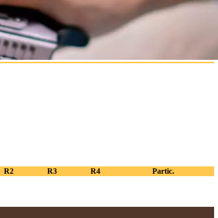
R2
R3
R4
Partic.