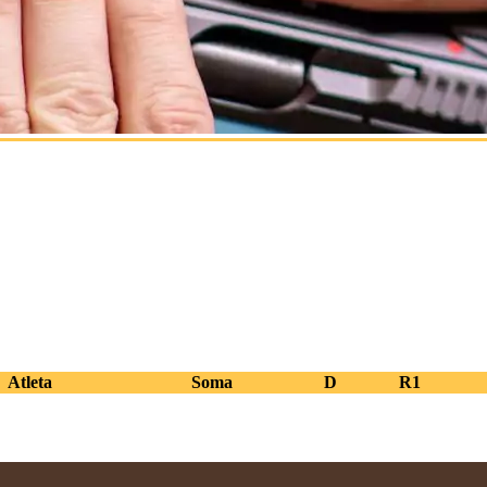
Atleta
Soma
D
R1