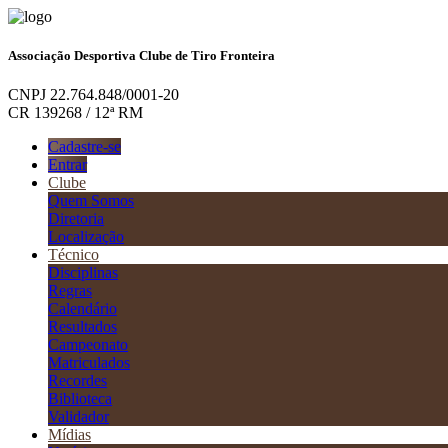
Associação Desportiva Clube de Tiro Fronteira
CNPJ 22.764.848/0001-20
CR 139268 / 12ª RM
Cadastre-se
Entrar
Clube
Quem Somos
Diretoria
Localização
Técnico
Disciplinas
Regras
Calendário
Resultados
Campeonato
Matriculados
Recordes
Biblioteca
Validador
Mídias