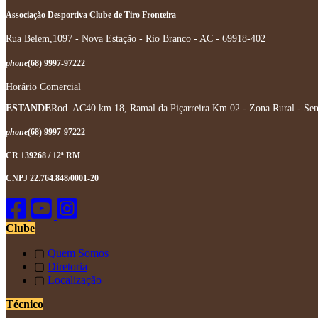
Associação Desportiva Clube de Tiro Fronteira
Rua Belem,1097 - Nova Estação - Rio Branco - AC - 69918-402
phone
(68) 9997-97222
Horário Comercial
ESTANDE
Rod. AC40 km 18, Ramal da Piçarreira Km 02 - Zona Rural - Se
phone
(68) 9997-97222
CR 139268 / 12ª RM
CNPJ 22.764.848/0001-20
Clube
▢
Quem Somos
▢
Diretoria
▢
Localização
Técnico