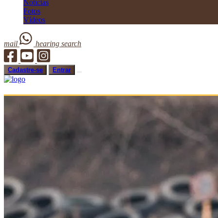
Notícias
Fotos
Vídeos
mail
hearing
search
Cadastre-se
Entrar